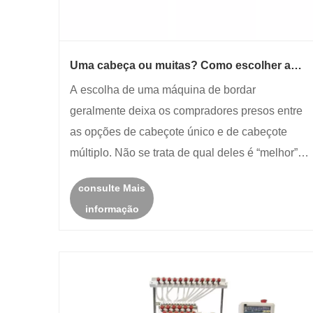
Uma cabeça ou muitas? Como escolher a
máquina de bordar certa para o seu negócio
A escolha de uma máquina de bordar
geralmente deixa os compradores presos entre
as opções de cabeçote único e de cabeçote
múltiplo. Não se trata de qual deles é “melhor” –
trata-se de qual se adapta ao seu negócio.
consulte Mais
Abaixo, detalhamos as diferenças e a lógica de
informação
decisão em três formatos distintos. Há......