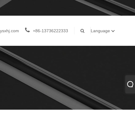
ysxhj.com
+86-13736222333
Language