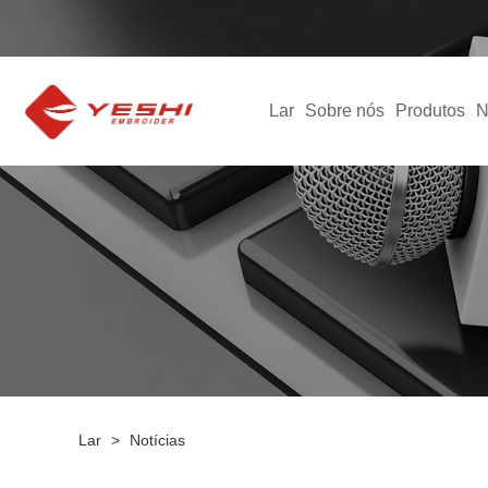
Lar
Sobre nós
Produtos
N
Lar
>
Notícias