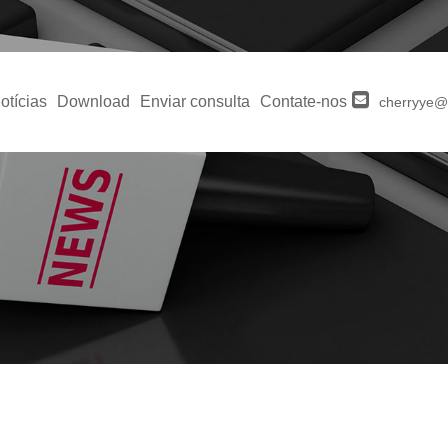
otícias
Download
Enviar consulta
Contate-nos
cherryye@