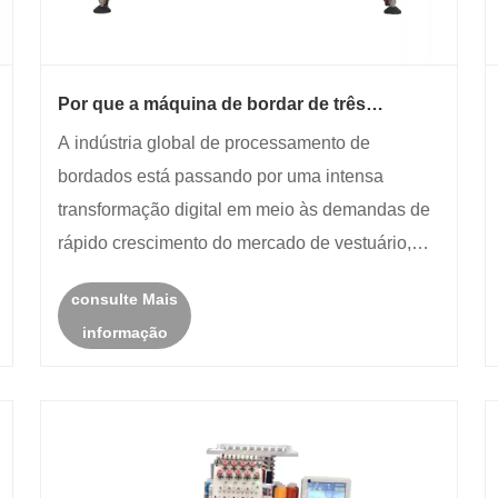
Por que a máquina de bordar de três
cabeças é a melhor escolha para fábricas de
A indústria global de processamento de
bordados de médio porte em 2026?
bordados está passando por uma intensa
transformação digital em meio às demandas de
rápido crescimento do mercado de vestuário,
têxteis-lar e artesanato, levando os fabricantes
consulte Mais
de bordados de médio porte a atualizar
informação
constantemente equipamentos de produção
desat......