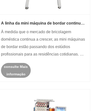
A linha da mini máquina de bordar continua
quebrando? Veja por que e como consertar
À medida que o mercado de bricolagem
doméstica continua a crescer, as mini máquinas
de bordar estão passando dos estúdios
profissionais para as residências cotidianas. No
entanto, para novos usuários, perguntas sobre
consulte Mais
manutenção, solução de problemas e
informação
armazenamento aparecem frequentemente em
resulta......