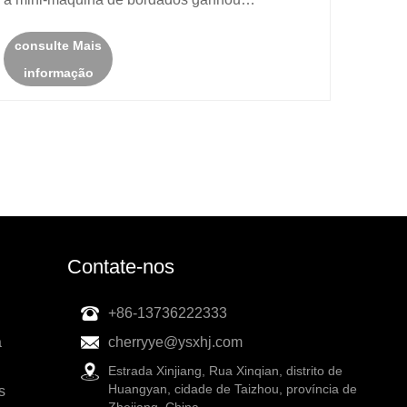
popularidade como uma solução compacta,
consulte Mais
porém poderosa, para entusiastas, pequenas
informação
empresas e designers que desejam criar
bordados com......
Contate-nos
+86-13736222333
a
cherryye@ysxhj.com
Estrada Xinjiang, Rua Xinqian, distrito de
Huangyan, cidade de Taizhou, província de
s