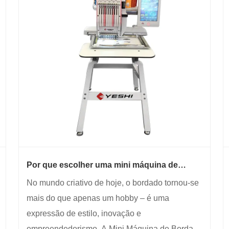
Por que escolher uma mini máquina de
bordar para necessidades modernas de
No mundo criativo de hoje, o bordado tornou-se
artesanato e negócios?
mais do que apenas um hobby – é uma
expressão de estilo, inovação e
empreendedorismo. A Mini Máquina de Bordar é