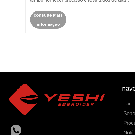
qualidade. Esta máquina é ideal para pequenas
consulte Mais
e médias empresas de bordado que buscam
informação
confiabilidade, velocidade e versatilidad......
nave
Lar
Sobr
Prod
Notíc