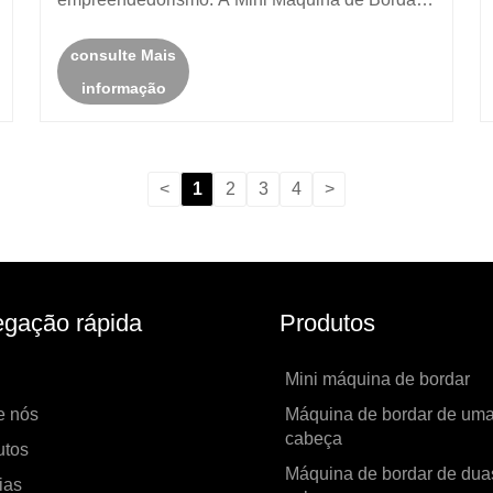
uma das ferramentas mais compactas e
consulte Mais
eficientes para uso pessoal e comercial em
informação
pequena escala. Quer você seja um iniciante
aprendendo técni......
<
1
2
3
4
>
gação rápida
Produtos
Mini máquina de bordar
e nós
Máquina de bordar de um
cabeça
utos
Máquina de bordar de dua
ias